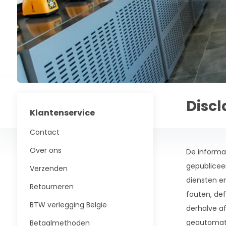
Disc
Klantenservice
Contact
Over ons
De informat
gepubliceer
Verzenden
diensten en
Retourneren
fouten, de
BTW verlegging België
derhalve af
geautomati
Betaalmethoden