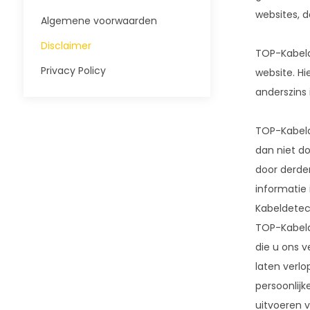
websites, 
Algemene voorwaarden
Disclaimer
TOP-Kabeld
Privacy Policy
website. Hi
anderszins
TOP-Kabelde
dan niet d
door derde
informatie
Kabeldetect
TOP-Kabelde
die u ons v
laten verlo
persoonlijk
uitvoeren v