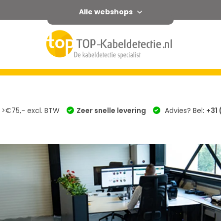
Alle webshops
ssoires
Service
Trainingen
Informatie
Merken
 >€75,- excl. BTW
Zeer snelle levering
Advies? Bel:
+31 