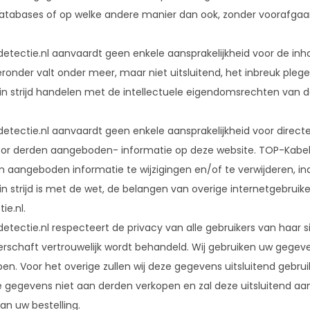
databases of op welke andere manier dan ook, zonder voorafgaa
etectie.nl aanvaardt geen enkele aansprakelijkheid voor de i
eronder valt onder meer, maar niet uitsluitend, het inbreuk ple
 in strijd handelen met de intellectuele eigendomsrechten van 
tectie.nl aanvaardt geen enkele aansprakelijkheid voor directe
oor derden aangeboden- informatie op deze website. TOP-Kabel
n aangeboden informatie te wijzigingen en/of te verwijderen, i
 in strijd is met de wet, de belangen van overige internetgebr
ie.nl.
tectie.nl respecteert de privacy van alle gebruikers van haar si
erschaft vertrouwelijk wordt behandeld. Wij gebruiken uw gegeve
pen. Voor het overige zullen wij deze gegevens uitsluitend geb
e gegevens niet aan derden verkopen en zal deze uitsluitend aan d
an uw bestelling.