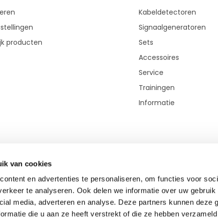
reren
Kabeldetectoren
stellingen
Signaalgeneratoren
ijk producten
Sets
Accessoires
Service
Trainingen
Informatie
ik van cookies
ontent en advertenties te personaliseren, om functies voor soci
erkeer te analyseren. Ook delen we informatie over uw gebruik 
cial media, adverteren en analyse. Deze partners kunnen deze
© Copyright 2026 - Theme By
DMWS
-
RSS-feed
ormatie die u aan ze heeft verstrekt of die ze hebben verzameld
TOP-Kabeldetectie.nl
9,0
- 400+ beoordelingen