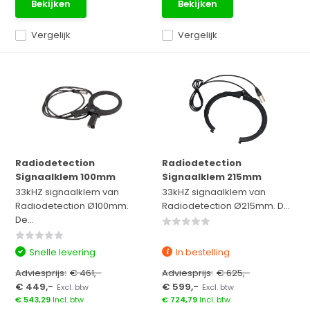
Bekijken
Bekijken
Vergelijk
Vergelijk
Radiodetection
Radiodetection
Signaalklem 100mm
Signaalklem 215mm
33kHZ signaalklem van
33kHZ signaalklem van
Radiodetection Ø100mm.
Radiodetection Ø215mm. D...
De...
Snelle levering
In bestelling
Adviesprijs:
€ 461,-
Adviesprijs:
€ 625,-
€ 449,-
€ 599,-
Excl. btw
Excl. btw
€ 543,29
Incl. btw
€ 724,79
Incl. btw