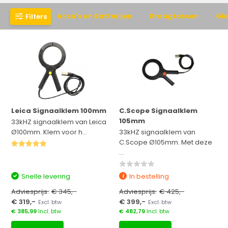
Accu's en Batterijen
Draagtassen
Gla
Filters
Leica Signaalklem 100mm
C.Scope Signaalklem
105mm
33kHZ signaalklem van Leica
Ø100mm. Klem voor h...
33kHZ signaalklem van
C.Scope Ø105mm. Met deze
...
Snelle levering
In bestelling
Adviesprijs:
€ 345,-
Adviesprijs:
€ 425,-
€ 319,-
€ 399,-
Excl. btw
Excl. btw
€ 385,99
Incl. btw
€ 482,79
Incl. btw