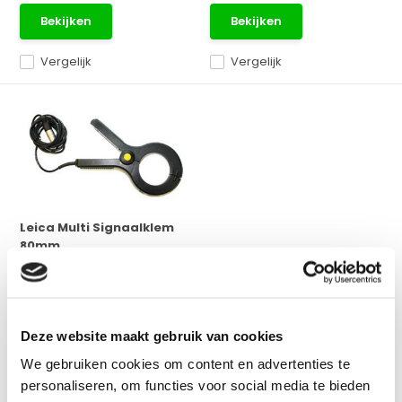
Bekijken
Bekijken
Vergelijk
Vergelijk
Leica Multi Signaalklem
80mm
33kHZ, 8kHz, 640Hz, 512Hz
signaalklem van Leica ...
Snelle levering
Deze website maakt gebruik van cookies
Adviesprijs:
€ 780,-
We gebruiken cookies om content en advertenties te
€ 749,-
Excl. btw
personaliseren, om functies voor social media te bieden
€ 906,29
Incl. btw