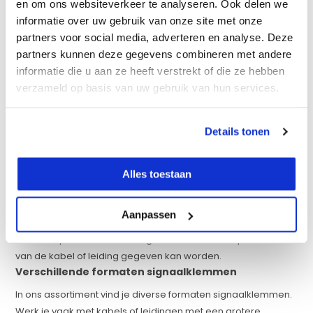
en om ons websiteverkeer te analyseren. Ook delen we
Bekijken
informatie over uw gebruik van onze site met onze
partners voor social media, adverteren en analyse. Deze
Vergelijk
partners kunnen deze gegevens combineren met andere
informatie die u aan ze heeft verstrekt of die ze hebben
verzameld op basis van uw gebruik van hun services.
Signaalklem voor kabelzoeker
Met deze signaalklem kan het signaal van de
Details tonen
signaalgenerator gemakkelijk overgezet worden op
leidingen of kabels. Door de signaalklem over de kabel of
leiding te zetten en deze te voorzien van signaal door middel
Alles toestaan
van de signaalgenerator kan deze specifieke kabel of leiding
gemakkelijk gedetecteerd worden. Het signaal van de
Aanpassen
generator kan met deze signaalklem gemakkelijk over gezet
worden op de kabel of leiding waardoor een diepte indicatie
van de kabel of leiding gegeven kan worden.
Verschillende formaten signaalklemmen
In ons assortiment vind je diverse formaten signaalklemmen.
Werk je vaak met kabels of leidingen met een grotere