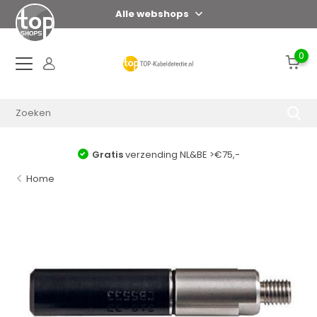
Alle webshops
0
Gratis
verzending NL&BE >€75,-
Home