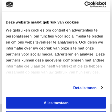
In bestelling
Verwachte levering binnen 2 - 4 werkdagen
Deze website maakt gebruik van cookies
Vergelijk
We gebruiken cookies om content en advertenties te
personaliseren, om functies voor social media te bieden
en om ons websiteverkeer te analyseren. Ook delen we
informatie over uw gebruik van onze site met onze
Productomschrijving
partners voor social media, adverteren en analyse. Deze
partners kunnen deze gegevens combineren met andere
Specificaties
informatie die u aan ze heeft verstrekt of die ze hebben
verzameld op basis van uw gebruik van hun services.
Reviews
Details tonen
Delen
Alles toestaan