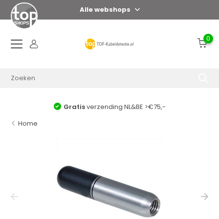
Alle webshops
0
Gratis
verzending NL&BE >€75,-
Home