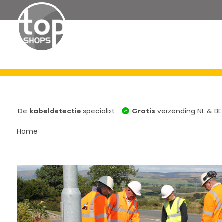
Kabeldetectoren
Signaalgeneratoren
Sets
Acce
De
kabeldetectie
specialist
Gratis
verzending NL & BE
Home