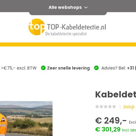
Alle webshops
ssoires
Service
Trainingen
Informatie
Merken
 >€75,- excl. BTW
Zeer snelle levering
Advies? Bel:
+31 
Kabeldete
Bekijk
€ 249,-
Exc
€ 301,29
Incl. bt