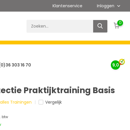
Klantenservice
Inloggen
0
(0)36 303 16 70
9,0
ctie Praktijktraining Basis
 alles Trainingen
Vergelijk
l. btw
w