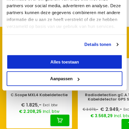
partners voor social media, adverteren en analyse. Deze
partners kunnen deze gegevens combineren met andere
Delen
informatie die u aan ze heeft verstrekt of die ze hebben
verzameld op basis van uw gebruik van hun services.
KIJK OOK HIER EENS NAAR
Details tonen
Vergelijkbare producten:
Alles toestaan
Aanpassen
C.Scope MXL4 Kabeldetectie
Radiodetection gC.A
Kabeldetector GPS S
€ 1.825,-
Excl. btw
€ 2.949,-
€ 3.073,-
Exc
€ 2.208,25
Incl. btw
€ 3.568,29
Incl. bt