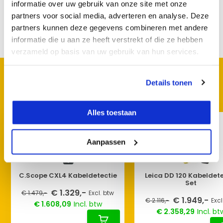
informatie over uw gebruik van onze site met onze
Reviews
partners voor social media, adverteren en analyse. Deze
partners kunnen deze gegevens combineren met andere
Delen
informatie die u aan ze heeft verstrekt of die ze hebben
verzameld op basis van uw gebruik van hun services.
KIJK OOK HIER EENS NAAR
Details tonen
Vergelijkbare producten:
Alles toestaan
Aanpassen
C.Scope CXL4 Kabeldetectie
Leica DD 120 Kabeldete
Set
€ 1.329,-
€ 1.479,-
Excl. btw
€ 1.949,-
€ 2.116,-
Excl
€ 1.608,09
Incl. btw
€ 2.358,29
Incl. bt