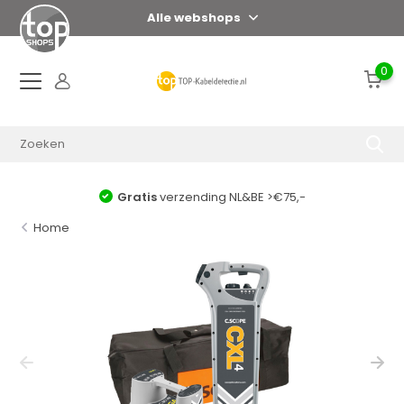
Alle webshops
0
Gratis
verzending NL&BE >€75,-
Home